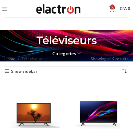
0
CFA
0
Téléviseurs
Categories
Home
Téléviseurs
Showing all 9 results
Show sidebar
VULUTATE DUIRA PARTURENT MIRA
Suspedise ullamcorper dis nisl ipsu habitasse nam
parturent fusce tique.