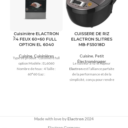
Cuisinière ELACTRON
CUISSERE DE RIZ
F
4 FEUX 60×60 FULL
ELACTRON 5LITRES
di
OPTION EL 6040
MB-FS5018D
Cuisine
,
Cuisinières
Cuisine
,
Petit
Type de produit : Cuisiniere full
Électroménager
option Modèle : EL6060
Le cuiseur à riz et vapeur
d
Nombre de feux : 4 Taille :
Elactron
est l’alliance parfaite
n
60*60 Gaz :
de la performance et de la
u
simplicité, conçu pour rendre
e
vos repas plus faciles et plus
savoureux au quotidien. Avec
a
sa puissance de 860 W et son
grand bol de 5 L, il s’adapte
fo
aussi bien aux repas en solo
qu’aux grandes tablées, tout
en garantissant une cuisson
Made with love by
Elactron
2024
homogène à chaque
fi
Elactron Germany