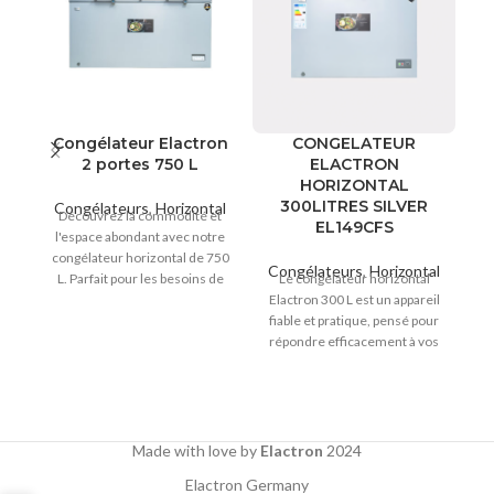
Congélateur Elactron
CONGELATEUR
2 portes 750 L
ELACTRON
HORIZONTAL
300LITRES SILVER
Congélateurs
,
Horizontal
Découvrez la commodité et
EL149CFS
l'espace abondant avec notre
C
congélateur horizontal de 750
Congélateurs
,
Horizontal
L. Parfait pour les besoins de
Le congélateur horizontal
E
stockage de grande capacité,
Elactron 300 L est un appareil
so
ce congélateur offre
fiable et pratique, pensé pour
l
amplement d'espace pour
répondre efficacement à vos
de
conserver tous vos aliments
besoins de congélation. Grâce
surgelés, que ce soit pour la
à sa capacité de 300 litres, il
maison, les petits commerces
offre un large espace pour
ou les restaurants. Doté d'une
stocker une importante
conception robuste et fiable, il
quantité d’aliments surgelés.
pe
Made with love by
Elactron
2024
garantit une conservation
Son format horizontal assure
So
Elactron Germany
optimale des aliments tout en
un accès simple et rapide,
u