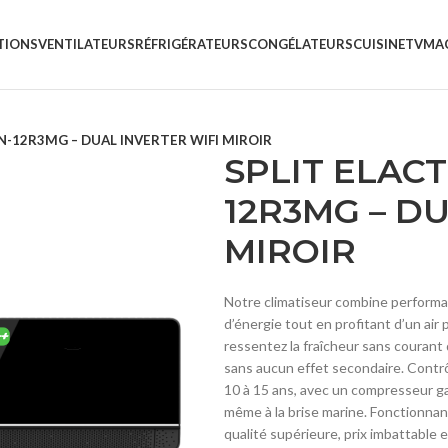
TIONS
VENTILATEURS
RÉFRIGÉRATEURS
CONGÉLATEURS
CUISINE
TV
MAC
N-12R3MG – DUAL INVERTER WIFI MIROIR
SPLIT ELAC
12R3MG – D
MIROIR
Notre climatiseur combine performan
d’énergie tout en profitant d’un air
ressentez la fraîcheur sans courant d
sans aucun effet secondaire. Contrôl
10 à 15 ans, avec un compresseur ga
même à la brise marine. Fonctionnant
qualité supérieure, prix imbattable 