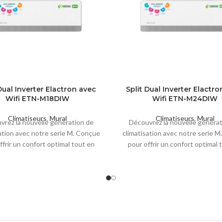
Dual Inverter Elactron avec
Split Dual Inverter Elactr
Wifi ETN-M18DIW
Wifi ETN-M24DIW
Climatiseurs
,
Mural
Climatiseurs
,
Mural
vrez la nouvelle génération de
Découvrez la nouvelle générat
ation avec notre serie M. Conçue
climatisation avec notre serie 
ffrir un confort optimal tout en
pour offrir un confort optimal 
nt la consommation d'énergie, ce
réduisant la consommation d'éne
ème ajuste intelligemment sa
système ajuste intelligemme
ance de refroidissement pour
puissance de refroidissemen
nir une température constante
maintenir une température co
re espace, vous permettant ainsi
dans votre espace, vous permett
aliser des économies sur votre
de réaliser des économies sur
ture d'électricité. Grâce à sa
facture d'électricité. Grâce 