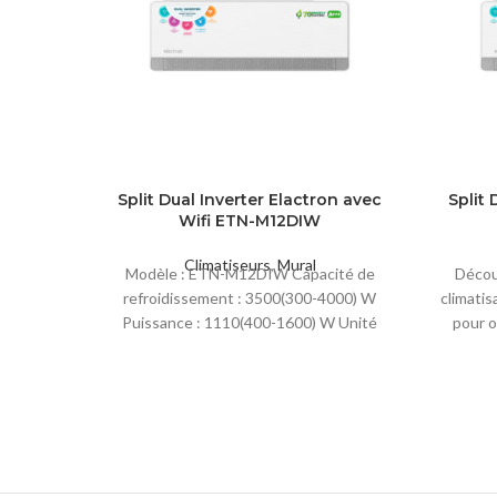
Split Dual Inverter Elactron avec
Split 
Wifi ETN-M12DIW
Climatiseurs
,
Mural
Modèle : ETN-M12DIW Capacité de
Décou
refroidissement : 3500(300-4000) W
climatis
Puissance : 1110(400-1600) W Unité
pour o
intérieure : Bruit : 42 dB
réduisa
syst
puiss
mainte
dans vot
de ré
fac