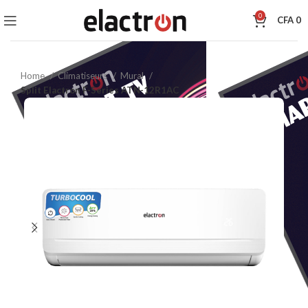
0
CFA
0
Home
Climatiseurs
Mural
Split Elactron F-Series ATN-12R1AC