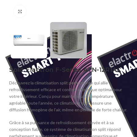
Click to enlarge
Split Elactron F-Series ATN-12R1AC
Découvrez la climatisation split performante qui allie
refroidissement efficace et confort thermique optimal pour
votre intérieur. Conçu pour maintenir une température
agréable toute l’année, ce climatiseur split assure une
diffusion homogène de l’air, même en période de forte chaleur.
Grâce à sa puissance de refroidissement élevée et à sa
conception fiable, ce système de climatisation split répond
parfaitement aux besoins de climatisation domestique et